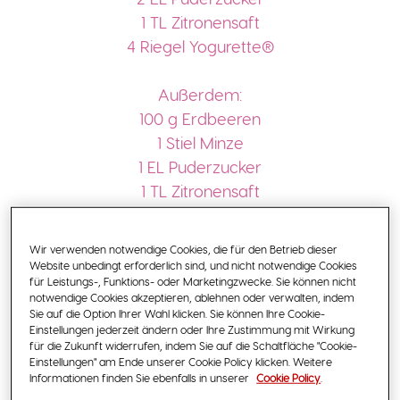
1 TL Zitronensaft
4 Riegel Yogurette®
Außerdem:
100 g Erdbeeren
1 Stiel Minze
1 EL Puderzucker
1 TL Zitronensaft
Utensilien
Wir verwenden notwendige Cookies, die für den Betrieb dieser
Website unbedingt erforderlich sind, und nicht notwendige Cookies
für Leistungs-, Funktions- oder Marketingzwecke. Sie können nicht
notwendige Cookies akzeptieren, ablehnen oder verwalten, indem
Schüsseln, Eismaschine, Messer,
Sie auf die Option Ihrer Wahl klicken. Sie können Ihre Cookie-
Schneidebrett, hohes Gefäß, Pürierstab
Einstellungen jederzeit ändern oder Ihre Zustimmung mit Wirkung
für die Zukunft widerrufen, indem Sie auf die Schaltfläche "Cookie-
Einstellungen" am Ende unserer Cookie Policy klicken. Weitere
Informationen finden Sie ebenfalls in unserer
Cookie Policy
.