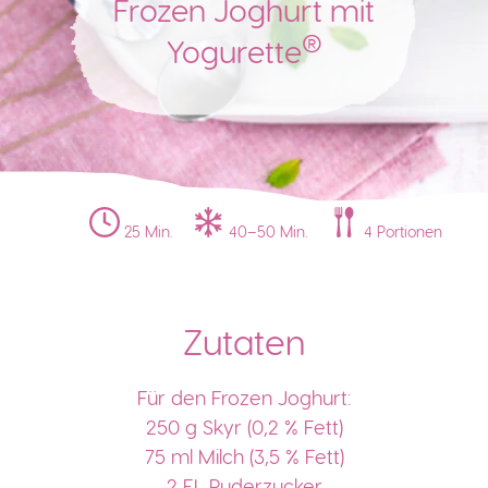
Frozen Joghurt mit
®
Yogurette
25 Min.
40–50 Min.
4 Portionen
Zutaten
Für den Frozen Joghurt:
250 g Skyr (0,2 % Fett)
75 ml Milch (3,5 % Fett)
2 EL Puderzucker