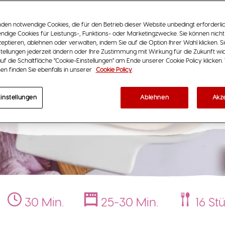
en notwendige Cookies, die für den Betrieb dieser Website unbedingt erforderlic
ndige Cookies für Leistungs-, Funktions- oder Marketingzwecke. Sie können nich
eptieren, ablehnen oder verwalten, indem Sie auf die Option Ihrer Wahl klicken. S
tellungen jederzeit ändern oder Ihre Zustimmung mit Wirkung für die Zukunft wi
uf die Schaltfläche "Cookie-Einstellungen" am Ende unserer Cookie Policy klicken.
armeladenschneck
en finden Sie ebenfalls in unserer
Cookie Policy
.
®
mit Yogurette
instellungen
Ablehnen
Akz
30 Min.
25-30 Min.
16 St