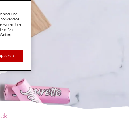
h sind, und
t notwendige
ie können Ihre
derrufen,
 Weitere
en
eptieren
ück