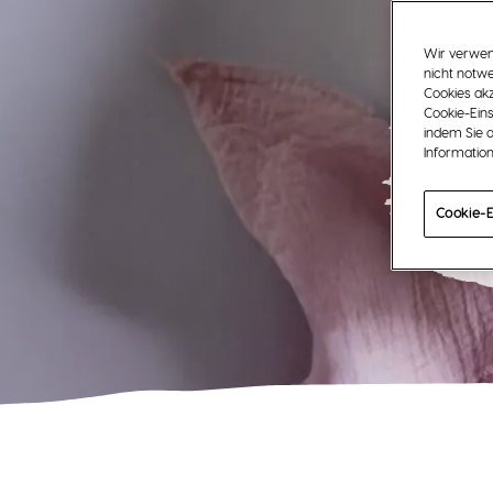
Wir verwend
nicht notwe
Cookies akz
Cookie-Eins
indem Sie a
M
Information
Cookie-E